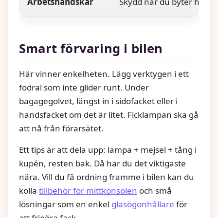
Arbetshandskar
Skydd när du byter hjul ell
Smart förvaring i bilen
Här vinner enkelheten. Lägg verktygen i ett
fodral som inte glider runt. Under
bagagegolvet, längst in i sidofacket eller i
handsfacket om det är litet. Ficklampan ska gå
att nå från förarsätet.
Ett tips är att dela upp: lampa + mejsel + tång i
kupén, resten bak. Då har du det viktigaste
nära. Vill du få ordning framme i bilen kan du
kolla
tillbehör för mittkonsolen
och små
lösningar som en enkel
glasögonhållare
för
att frigöra fack.