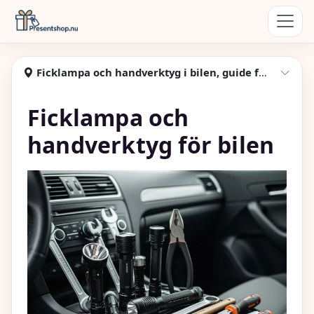
Hoppa till huvudinnehåll
Presentshop
Ficklampa och handverktyg i bilen, guide för nybörjare
Visa
Ficklampa och
handverktyg för bilen