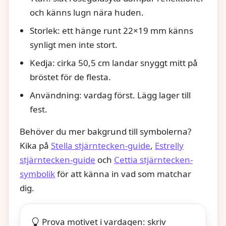
och känns lugn nära huden.
Storlek: ett hänge runt 22×19 mm känns
synligt men inte stort.
Kedja: cirka 50,5 cm landar snyggt mitt på
bröstet för de flesta.
Användning: vardag först. Lägg lager till
fest.
Behöver du mer bakgrund till symbolerna?
Kika på
Stella stjärntecken-guide
,
Estrelly
stjärntecken-guide
och
Cettia stjärntecken-
symbolik
för att känna in vad som matchar
dig.
Prova motivet i vardagen: skriv