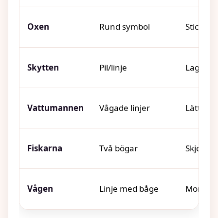
Oxen
Rund symbol
Stickat, 
Skytten
Pil/linje
Lager på
Vattumannen
Vågade linjer
Lätta to
Fiskarna
Två bögar
Skjorta
Vågen
Linje med båge
Monokr