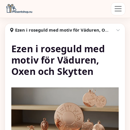
Hoppa till huvudinnehåll
Presentshop
Ezen i roseguld med motiv för Väduren, Oxen, Skytten
Visa
Ezen i roseguld med
motiv för Väduren,
Oxen och Skytten