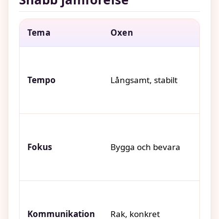
Tema
Oxen
Ju
Tempo
Långsamt, stabilt
Sn
Fokus
Bygga och bevara
Fö
Kommunikation
Rak, konkret
An