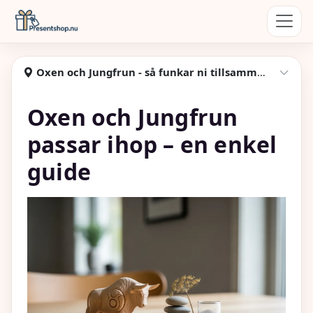
Hoppa till huvudinnehåll
Presentshop
Oxen och Jungfrun - så funkar ni tillsammans, nybörjarguide
Visa
Oxen och Jungfrun
passar ihop – en enkel
guide