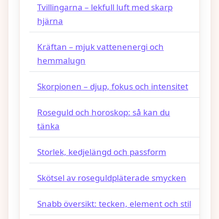
Tvillingarna – lekfull luft med skarp
hjärna
Kräftan – mjuk vattenenergi och
hemmalugn
Skorpionen – djup, fokus och intensitet
Roseguld och horoskop: så kan du
tänka
Storlek, kedjelängd och passform
Skötsel av roseguldpläterade smycken
Snabb översikt: tecken, element och stil