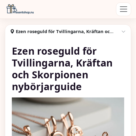
Hoppa till huvudinnehåll
Presentshop
Ezen roseguld för Tvillingarna, Kräftan och Skorpionen guide
Visa
Ezen roseguld för
Tvillingarna, Kräftan
och Skorpionen
nybörjarguide