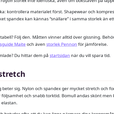
rragon storlek
inte identiska, även om bokstaven på lap
ka: kontrollera materialet först. Shapewear och kompressi
ket spandex kan kännas “snällare” i samma storlek än et
bell? Följ den. Måtten vinner alltid över gissning. Behöv
ksguide Maite
och även
storlek Pennon
för jämförelse.
 samlade? Du hittar dem på
startsidan
när du vill spara tid.
stretch
gg beter sig. Nylon och spandex ger mycket stretch och f
följsamhet och snabb torktid. Bomull andas skönt men k
 elastan.
ch betyder ofta att du kan ligga närmare dina kroppsmått 