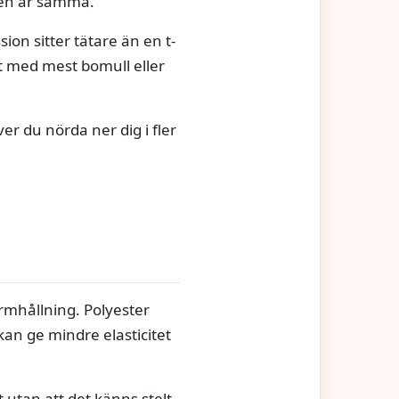
pen är samma.
on sitter tätare än en t-
t med mest bomull eller
er du nörda ner dig i fler
ormhållning. Polyester
an ge mindre elasticitet
utan att det känns stelt.