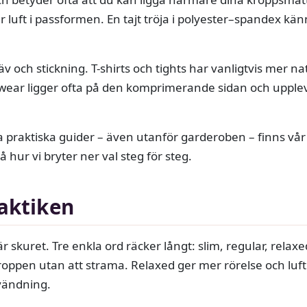
 luft i passformen. En tajt tröja i polyester–spandex kä
äv och stickning. T-shirts och tights har vanligtvis mer na
pewear ligger ofta på den komprimerande sidan och uppl
dra praktiska guider – även utanför garderoben – finns v
hur vi bryter ner val steg för steg.
aktiken
 skuret. Tre enkla ord räcker långt: slim, regular, relaxed
oppen utan att strama. Relaxed ger mer rörelse och luft. In
nvändning.