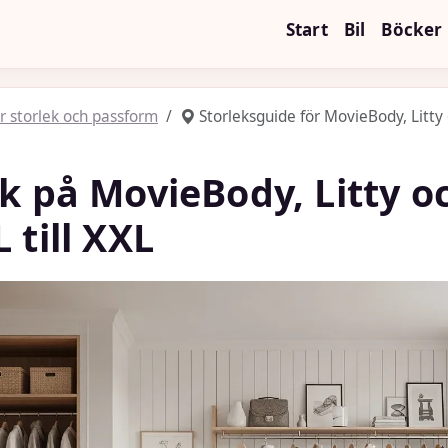
Start
Bil
Böcker
r storlek och passform
Storleksguide för MovieBody, Litty 
ek på MovieBody, Litty o
 till XXL