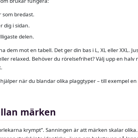
som brukar fungera:
r som bredast.
 dig i sidan.
lligaste delen.
 dem mot en tabell. Det ger din bas i L, XL eller XXL. J
 eller relaxed. Behöver du rörelsefrihet? Välj upp en halv
.
hjälper när du blandar olika plaggtyper – till exempel e
ellan märken
torlekarna krympt”. Sanningen är att märken skalar olika