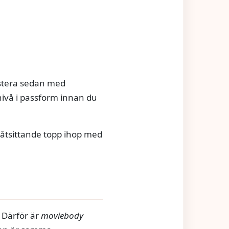
ustera sedan med
 nivå i passform innan du
n åtsittande topp ihop med
. Därför är
moviebody