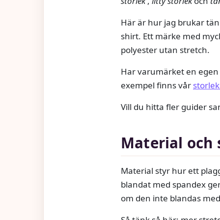
storlek
,
litty storlek
och
ta
Här är hur jag brukar tän
shirt. Ett märke med myc
polyester utan stretch.
Har varumärket en egen ta
exempel finns vår
storle
Vill du hitta fler guider
Material och 
Material styr hur ett pla
blandat med spandex ger 
om den inte blandas med
Så tänk så här: mer stret