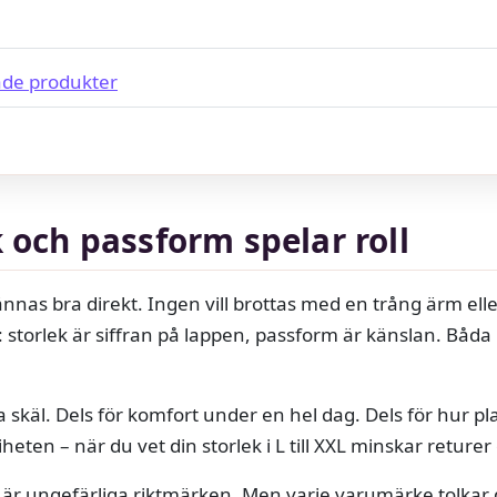
de produkter
k och passform spelar roll
a kännas bra direkt. Ingen vill brottas med en trång ärm el
: storlek är siffran på lappen, passform är känslan. Båda 
la skäl. Dels för komfort under en hel dag. Dels för hur pla
heten – när du vet din storlek i L till XXL minskar reture
 är ungefärliga riktmärken. Men varje varumärke tolkar d