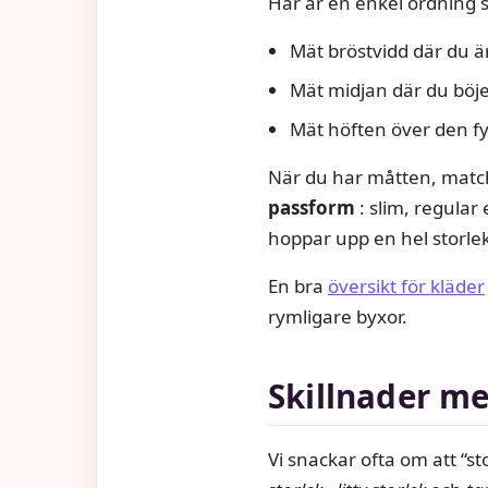
Här är en enkel ordning 
Mät bröstvidd där du ä
Mät midjan där du böjer
Mät höften över den fy
När du har måtten, matcha
passform
: slim, regular
hoppar upp en hel storlek
En bra
översikt för kläder
rymligare byxor.
Skillnader m
Vi snackar ofta om att “s