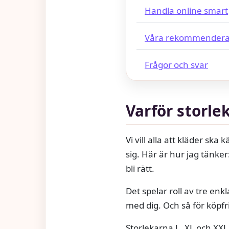
Handla online smart
Våra rekommendera
Frågor och svar
Varför storle
Vi vill alla att kläder sk
sig. Här är hur jag tänker
bli rätt.
Det spelar roll av tre enk
med dig. Och så för köpfri
Storlekarna L, XL och XXL