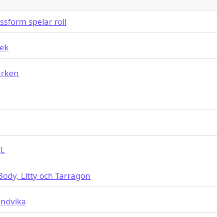
ssform spelar roll
lek
ärken
XL
dy, Litty och Tarragon
undvika