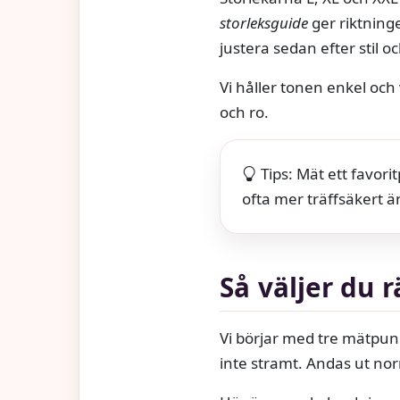
storleksguide
ger riktning
justera sedan efter stil o
Vi håller tonen enkel och 
och ro.
Tips: Mät ett favor
ofta mer träffsäkert ä
Så väljer du r
Vi börjar med tre mätpun
inte stramt. Andas ut nor