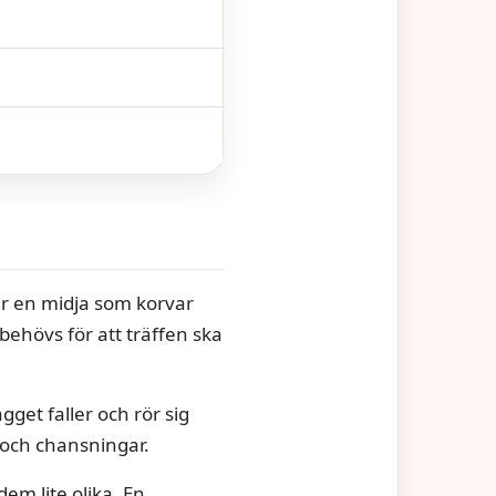
ler en midja som korvar
behövs för att träffen ska
gget faller och rör sig
r och chansningar.
em lite olika. En