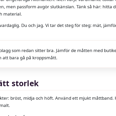
en, men passform avgör slutkänslan. Tänk så här: hitta di
ch material.
vardaglig. Du och jag. Vi tar det steg för steg: mät, jäm
itplagg som redan sitter bra. Jämför de måtten med butik
n att bara gå på kroppsmått.
ätt storlek
kter: bröst, midja och höft. Använd ett mjukt måttband. 
malt.