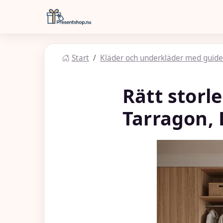
Hoppa till huvudinnehåll
Presentshop
Start
Kläder och underkläder med guide
Rätt storl
Tarragon, L