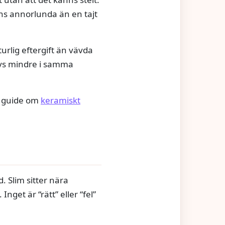
nns annorlunda än en tajt
turlig eftergift än vävda
evs mindre i samma
år guide om
keramiskt
. Slim sitter nära
get är “rätt” eller “fel”