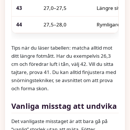
43
27,0–27,5
Längre sittnin
44
27,5–28,0
Rymligare framt
Tips när du läser tabellen: matcha alltid mot
ditt längre fotmått. Har du exempelvis 26,3
cm och föredrar luft i tån, välj 42. Vill du sitta
tajtare, prova 41. Du kan alltid finjustera med
snörningstekniker, se avsnittet om att prova
och forma skon.
Vanliga misstag att undvika
Det vanligaste misstaget är att bara gå på
“vanlig” storlek utan att mäta. Fötter