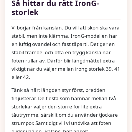
Så hittar du rätt IronG-
storlek
Vi börjar från känslan. Du vill att skon ska vara
stabil, men inte klämma. IronG-modellen har
en luftig ovandel och fast tåparti. Det ger en
stabil framdel och ofta en trygg känsla när
foten rullar av. Därför blir längdmåttet extra
viktigt när du väljer mellan irong storlek 39, 41
eller 42.
Tänk så här: längden styr först, bredden
finjusterar. De flesta som hamnar mellan två
storlekar väljer den större för lite extra
tåutrymme, särskilt om du använder tjockare
strumpor. Samtidigt vill vi undvika att foten
glider i hälen. Balans, helt enkelt.