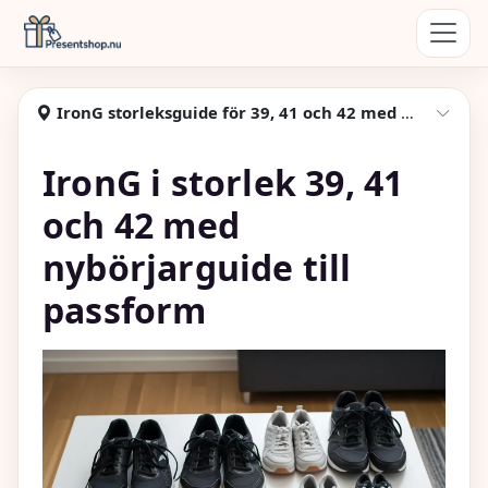
Hoppa till huvudinnehåll
Presentshop
IronG storleksguide för 39, 41 och 42 med tydlig passform
Visa
IronG i storlek 39, 41
och 42 med
nybörjarguide till
passform