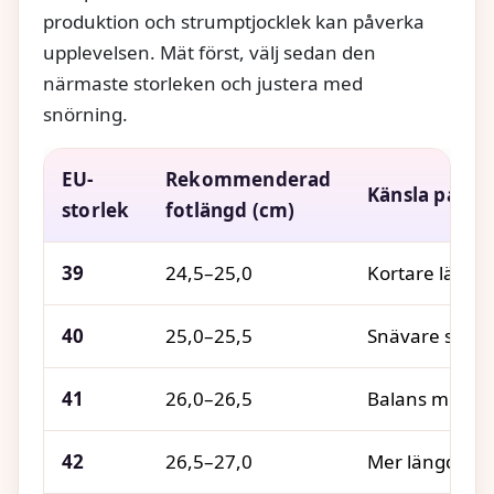
produktion och strumptjocklek kan påverka
upplevelsen. Mät först, välj sedan den
närmaste storleken och justera med
snörning.
EU-
Rekommenderad
Känsla på fo
storlek
fotlängd (cm)
39
24,5–25,0
Kortare längd, 
40
25,0–25,5
Snävare sittni
41
26,0–26,5
Balans mellan 
42
26,5–27,0
Mer längd och