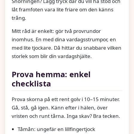
Snörningen? Lägg tryck där du vill ha stöd och
låt framfoten vara lite friare om den känns
trång.
Mitt råd är enkelt: gör två provrundor
inomhus. En med dina vardagsstrumpor, en
med lite tjockare. Då hittar du snabbare vilken
storlek som blir din vardagshjälte.
Prova hemma: enkel
checklista
Prova skorna på ett rent golv i 10–15 minuter.
Gå, stå, gå igen. Känn efter i hälen, över
vristen och runt tårna. Inga skav? Bra tecken.
Tåmån: ungefär en lillfingertjock