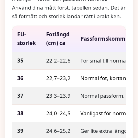
Använd dina mått först, tabellen sedan. Det är
så fotmått och storlek landar rätt i praktiken.
EU-
Fotlängd
Passformskommenta
storlek
(cm) ca
35
22,2–22,6
För smal till normal fot
36
22,7–23,2
Normal fot, kortare län
37
23,3–23,9
Normal passform, lite
38
24,0–24,5
Vanligast för normal fo
39
24,6–25,2
Ger lite extra längd