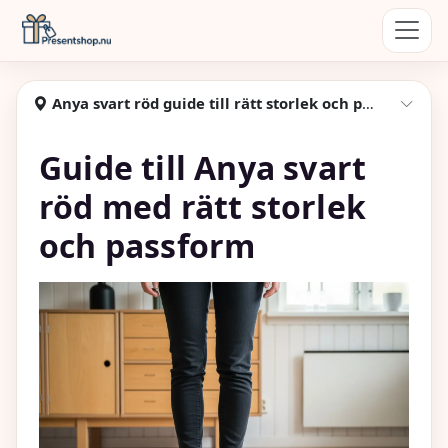
Hoppa till huvudinnehåll
Presentshop
Anya svart röd guide till rätt storlek och passform
Visa
Guide till Anya svart
röd med rätt storlek
och passform